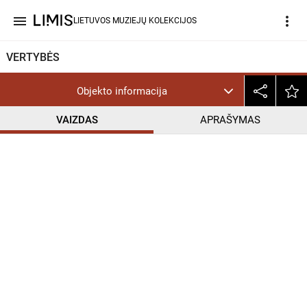
menu
more_vert
LIETUVOS MUZIEJŲ KOLEKCIJOS
VERTYBĖS
Objekto informacija
VAIZDAS
APRAŠYMAS
help_outline
InC