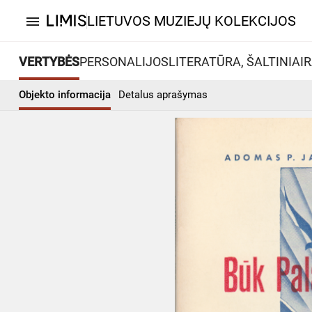
LIETUVOS MUZIEJŲ KOLEKCIJOS
menu
VERTYBĖS
PERSONALIJOS
LITERATŪRA, ŠALTINIAI
R
Objekto informacija
Detalus aprašymas