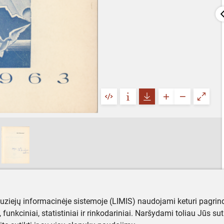
muziejų informacinėje sistemoje (LIMIS) naudojami keturi pagrind
ji, funkciniai, statistiniai ir rinkodariniai. Naršydami toliau Jūs s