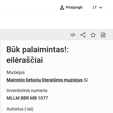
person_outline
expand_more
Prisijungti
LT
Būk palaimintas!:
eilėraščiai
Muziejus
Maironio lietuvių literatūros muziejus
Inventorinis numeris
MLLM BBR MB 1077
Autorius (-iai)