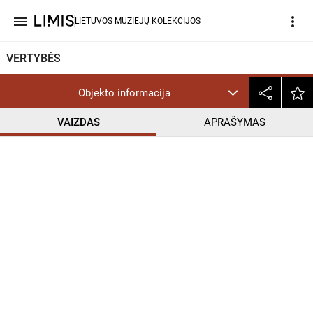
menu
more_vert
LIETUVOS MUZIEJŲ KOLEKCIJOS
VERTYBĖS
Objekto informacija
VAIZDAS
APRAŠYMAS
help_outline
InC