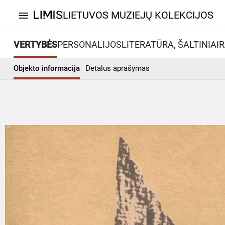
LIETUVOS MUZIEJŲ KOLEKCIJOS
menu
VERTYBĖS
PERSONALIJOS
LITERATŪRA, ŠALTINIAI
R
Objekto informacija
Detalus aprašymas