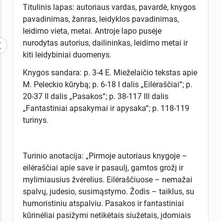
Titulinis lapas: autoriaus vardas, pavardė, knygos
pavadinimas, žanras, leidyklos pavadinimas,
leidimo vieta, metai. Antroje lapo pusėje
nurodytas autorius, dailininkas, leidimo metai ir
kiti leidybiniai duomenys.
Knygos sandara: p. 3-4 E. Mieželaičio tekstas apie
M. Peleckio kūrybą; p. 6-18 I dalis „Eilėraščiai“; p.
20-37 II dalis „Pasakos“; p. 38-117 III dalis
„Fantastiniai apsakymai ir apysaka“; p. 118-119
turinys.
Turinio anotacija: „Pirmoje autoriaus knygoje –
eilėraščiai apie save ir pasaulį, gamtos grožį ir
mylimiausius žvėrelius. Eilėraščiuose – nemažai
spalvų, judesio, susimąstymo. Žodis – taiklus, su
humoristiniu atspalviu. Pasakos ir fantastiniai
kūrinėliai pasižymi netikėtais siužetais, įdomiais