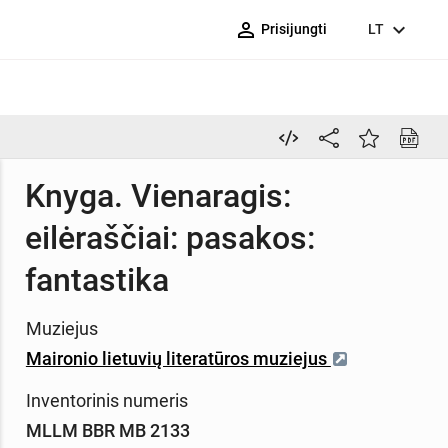
person_outline
expand_more
Prisijungti
LT
Knyga. Vienaragis:
eilėraščiai: pasakos:
fantastika
Muziejus
Maironio lietuvių literatūros muziejus
Inventorinis numeris
MLLM BBR MB 2133