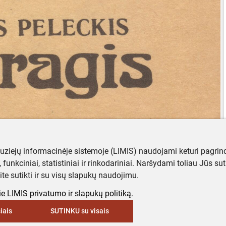
muziejų informacinėje sistemoje (LIMIS) naudojami keturi pagrind
ji, funkciniai, statistiniai ir rinkodariniai. Naršydami toliau Jūs s
ite sutikti ir su visų slapukų naudojimu.
e LIMIS privatumo ir slapukų politiką.
iais
SUTINKU su visais
keyboard_arrow_up