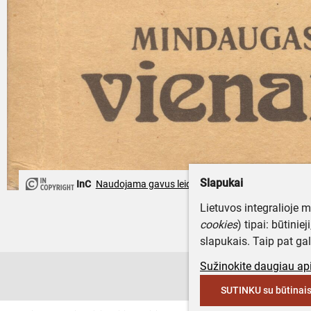
Slapukai
InC
Naudojama gavus leidimą
Lietuvos integralioje 
cookies
) tipai: būtinie
slapukais. Taip pat gal
Sužinokite daugiau api
SUTINKU su būtinais