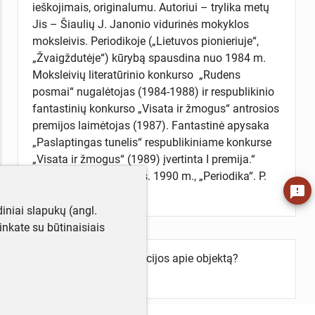
ieškojimais, originalumu. Autoriui – trylika metų
Jis – Šiaulių J. Janonio vidurinės mokyklos
moksleivis. Periodikoje („Lietuvos pionieriuje“,
„Žvaigždutėje“) kūrybą spausdina nuo 1984 m.
Moksleivių literatūrinio konkurso „Rudens
posmai“ nugalėtojas (1984-1988) ir respublikinio
fantastinių konkurso „Visata ir žmogus“ antrosios
premijos laimėtojas (1987). Fantastinė apysaka
„Paslaptingas tunelis“ respublikiniame konkurse
„Visata ir žmogus“ (1989) įvertinta I premija.“
(Peleckis M. Vienaragis. 1990 m., „Periodika“. P.
feedback
[120]).
iniai slapukų (angl.
utinkate su būtinaisiais
Turite daugiau informacijos apie objektą?
Parašykite mums!