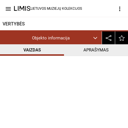
menu
more_vert
LIETUVOS MUZIEJŲ KOLEKCIJOS
VERTYBĖS
Objekto informacija
VAIZDAS
APRAŠYMAS
help_outline
InC