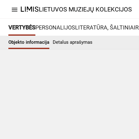
LIETUVOS MUZIEJŲ KOLEKCIJOS
menu
VERTYBĖS
PERSONALIJOS
LITERATŪRA, ŠALTINIAI
R
Objekto informacija
Detalus aprašymas