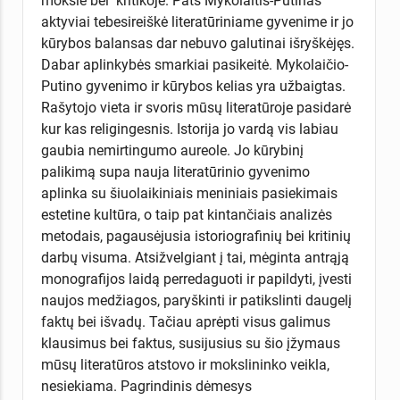
moksle bei kritikoje. Pats Mykolaitis-Putinas
aktyviai tebesireiškė literatūriniame gyvenime ir jo
kūrybos balansas dar nebuvo galutinai išryškėjęs.
Dabar aplinkybės smarkiai pasikeitė. Mykolaičio-
Putino gyvenimo ir kūrybos kelias yra užbaigtas.
Rašytojo vieta ir svoris mūsų literatūroje pasidarė
kur kas religingesnis. Istorija jo vardą vis labiau
gaubia nemirtingumo aureole. Jo kūrybinį
palikimą supa nauja literatūrinio gyvenimo
aplinka su šiuolaikiniais meniniais pasiekimais
estetine kultūra, o taip pat kintančiais analizės
metodais, pagausėjusia istoriografinių bei kritinių
darbų visuma. Atsižvelgiant į tai, mėginta antrąją
monografijos laidą perredaguoti ir papildyti, įvesti
naujos medžiagos, paryškinti ir patikslinti daugelį
faktų bei išvadų. Tačiau aprėpti visus galimus
klausimus bei faktus, susijusius su šio įžymaus
mūsų literatūros atstovo ir mokslininko veikla,
nesiekiama. Pagrindinis dėmesys