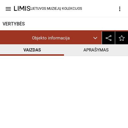
menu
more_vert
LIETUVOS MUZIEJŲ KOLEKCIJOS
VERTYBĖS
Objekto informacija
VAIZDAS
APRAŠYMAS
help_outline
InC