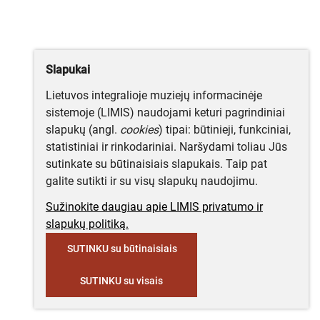
Slapukai
Lietuvos integralioje muziejų informacinėje
sistemoje (LIMIS) naudojami keturi pagrindiniai
slapukų (angl.
cookies
) tipai: būtinieji, funkciniai,
statistiniai ir rinkodariniai. Naršydami toliau Jūs
sutinkate su būtinaisiais slapukais. Taip pat
galite sutikti ir su visų slapukų naudojimu.
Sužinokite daugiau apie LIMIS privatumo ir
slapukų politiką.
SUTINKU su būtinaisiais
SUTINKU su visais