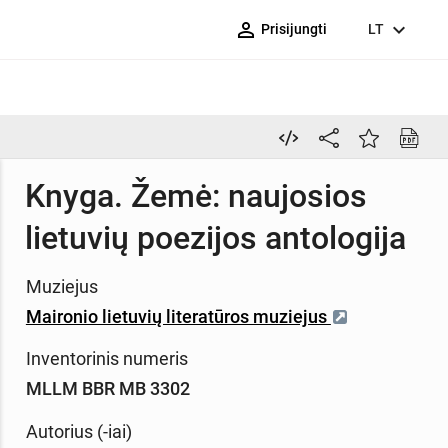
person_outline
expand_more
Prisijungti
LT
Knyga. Žemė: naujosios
lietuvių poezijos antologija
Muziejus
Maironio lietuvių literatūros muziejus
Inventorinis numeris
MLLM BBR MB 3302
Autorius (-iai)