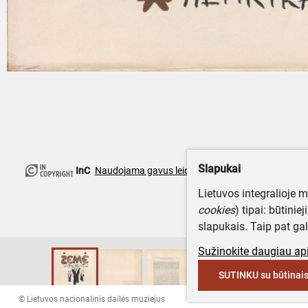
Slapukai
InC
Naudojama gavus leidimą
Lietuvos integralioje 
cookies
) tipai: būtinie
slapukais. Taip pat gal
Sužinokite daugiau api
SUTINKU su būtinais
© Lietuvos nacionalinis dailės muziejus