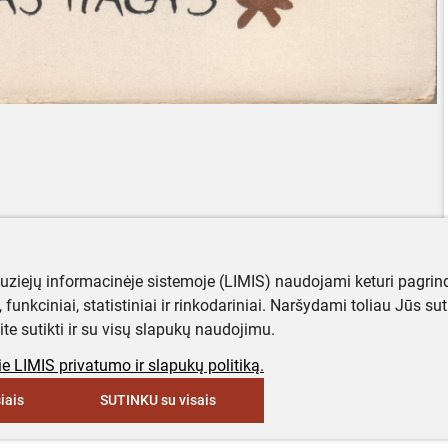
muziejų informacinėje sistemoje (LIMIS) naudojami keturi pagrind
ji, funkciniai, statistiniai ir rinkodariniai. Naršydami toliau Jūs s
ite sutikti ir su visų slapukų naudojimu.
e LIMIS privatumo ir slapukų politiką.
iais
SUTINKU su visais
keyboard_arrow_up