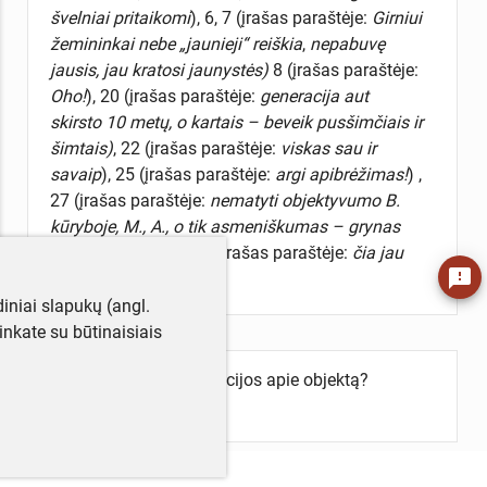
švelniai pritaikomi
), 6, 7 (įrašas paraštėje:
Girniui
žemininkai nebe „jaunieji“ reiškia
,
nepabuvę
jausis, jau
kratosi jaunystės)
8 (įrašas paraštėje:
Oho!
), 20 (įrašas paraštėje:
generacija aut
skirsto 10 metų, o kartais – beveik pusšimčiais ir
šimtais)
, 22 (įrašas paraštėje:
viskas sau ir
savaip
), 25 (įrašas paraštėje:
argi apibrėžimas!
) ,
27 (įrašas paraštėje:
nematyti objektyvumo B.
kūryboje, M., A., o tik asmeniškumas – grynas
nesusipratimas
), 184 (įrašas paraštėje:
čia jau
feedback
[neįskaitoma]
neša
).
iniai slapukų (angl.
utinkate su būtinaisiais
Turite daugiau informacijos apie objektą?
Parašykite mums!