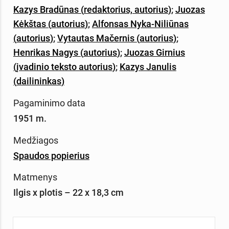
Kazys Bradūnas
(
redaktorius,
autorius
)
;
Juozas
Kėkštas
(
autorius
)
;
Alfonsas Nyka-Niliūnas
(
autorius
)
;
Vytautas Mačernis
(
autorius
)
;
Henrikas Nagys
(
autorius
)
;
Juozas Girnius
(
įvadinio teksto autorius
)
;
Kazys Janulis
(
dailininkas
)
Pagaminimo data
1951 m.
Medžiagos
Spaudos popierius
Matmenys
Ilgis x plotis – 22 x 18,3 cm