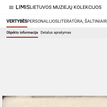
LIETUVOS MUZIEJŲ KOLEKCIJOS
menu
VERTYBĖS
PERSONALIJOS
LITERATŪRA, ŠALTINIAI
R
Objekto informacija
Detalus aprašymas