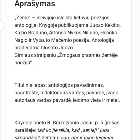
Aprašymas
„Žemė” – išeivijoje išleista lietuvių poezijos
antologija. Knygoje publikuojama Juozo Kėkšto,
Kazio Bradūno, Alfonso Nykos-Niliūno, Henriko
Nagio ir Vytauto Mačernio poezija. Antologija
pradedama filosofo Juozo
Girniaus straipsniu „Žmogaus prasmės žemėje
poezija“.
Titulinis lapas: antologijos pavadinimas,
paantraštė, redaktoriaus vardas, pavardė, įvado
autoriaus vardas pavardė, leidimo vieta ir metai.
Knygoje poeto B. Brazdžionio įrašai: p. 5 (įrašas
paraštėje:
tad ko jie rėkia, kad „senieji” juos
skriaudžia?;
žemiau:
sau, dar ir tokie teiginiai