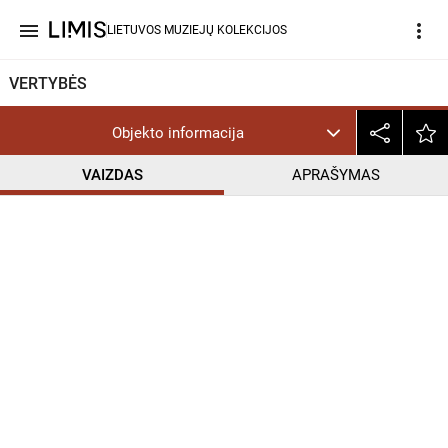
menu
more_vert
LIETUVOS MUZIEJŲ KOLEKCIJOS
VERTYBĖS
Objekto informacija
VAIZDAS
APRAŠYMAS
help_outline
InC