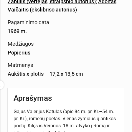
Zabulis
(
vertėjas,
straipsnio autorius
)
;
Adolfas
Vaičaitis
(
ekslibriso autorius
)
Pagaminimo data
1969 m.
Medžiagos
Popierius
Matmenys
Aukštis x plotis – 17,2 x 13,5 cm
Aprašymas
Gajus Valerijus Katulas (apie 84 m. pr. Kr.–54 m.
pr. Kr.), romėnų poetas. Vienas žymiausių antikos
poetų. Kilęs iš Veronos. 18 m. atvyko į Romą ir