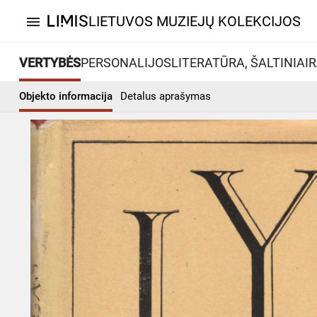
LIETUVOS MUZIEJŲ KOLEKCIJOS
menu
VERTYBĖS
PERSONALIJOS
LITERATŪRA, ŠALTINIAI
R
Objekto informacija
Detalus aprašymas