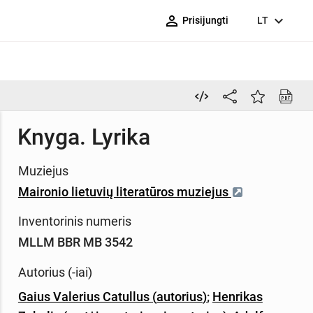
person_outline
expand_more
Prisijungti
LT
Knyga. Lyrika
Muziejus
Maironio lietuvių literatūros muziejus
Inventorinis numeris
MLLM BBR MB 3542
Autorius (-iai)
Gaius Valerius Catullus
(
autorius
)
;
Henrikas