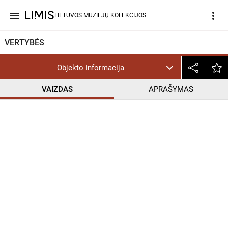
menu
more_vert
LIETUVOS MUZIEJŲ KOLEKCIJOS
VERTYBĖS
Objekto informacija
VAIZDAS
APRAŠYMAS
help_outline
InC