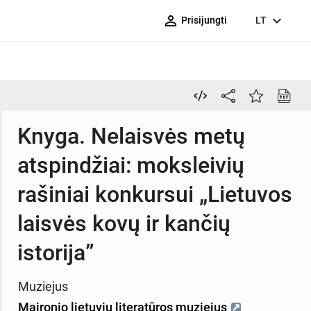
person_outline
expand_more
Prisijungti
LT
Knyga. Nelaisvės metų
atspindžiai: moksleivių
rašiniai konkursui „Lietuvos
laisvės kovų ir kančių
istorija”
Muziejus
Maironio lietuvių literatūros muziejus