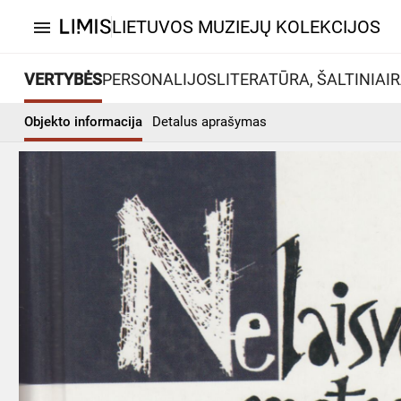
LIETUVOS MUZIEJŲ KOLEKCIJOS
menu
VERTYBĖS
PERSONALIJOS
LITERATŪRA, ŠALTINIAI
R
Objekto informacija
Detalus aprašymas