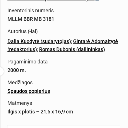
Inventorinis numeris
MLLM BBR MB 3181
Autorius (-iai)
Dalia Kuodytė
(
sudarytojas
)
;
Gintarė Adomaitytė
(
redaktorius
)
;
Romas Dubonis
(
dailininkas
)
Pagaminimo data
2000 m.
Medžiagos
Spaudos popierius
Matmenys
Ilgis x plotis – 21,5 x 16,9 cm