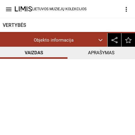
menu
more_vert
LIETUVOS MUZIEJŲ KOLEKCIJOS
VERTYBĖS
Objekto informacija
VAIZDAS
APRAŠYMAS
help_outline
InC