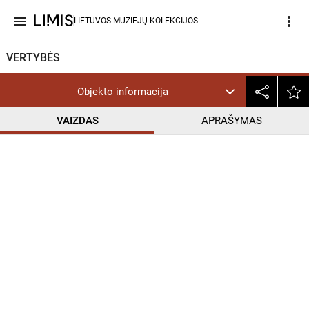
menu
more_vert
LIETUVOS MUZIEJŲ KOLEKCIJOS
VERTYBĖS
Objekto informacija
VAIZDAS
APRAŠYMAS