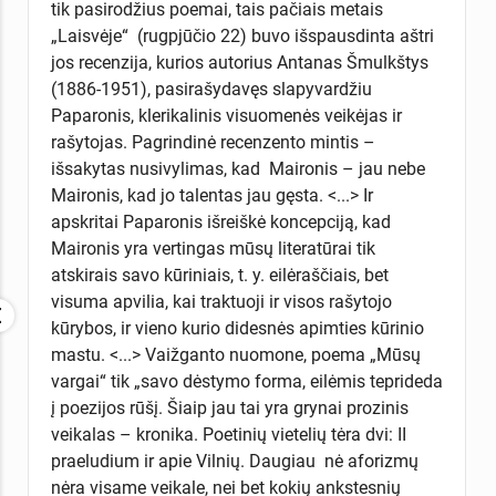
tik pasirodžius poemai, tais pačiais metais
„Laisvėje“ (rugpjūčio 22) buvo išspausdinta aštri
jos recenzija, kurios autorius Antanas Šmulkštys
(1886-1951), pasirašydavęs slapyvardžiu
Paparonis, klerikalinis visuomenės veikėjas ir
rašytojas. Pagrindinė recenzento mintis –
išsakytas nusivylimas, kad Maironis – jau nebe
Maironis, kad jo talentas jau gęsta. <...> Ir
apskritai Paparonis išreiškė koncepciją, kad
Maironis yra vertingas mūsų literatūrai tik
atskirais savo kūriniais, t. y. eilėraščiais, bet
visuma apvilia, kai traktuoji ir visos rašytojo
kūrybos, ir vieno kurio didesnės apimties kūrinio
mastu. <...> Vaižganto nuomone, poema „Mūsų
vargai“ tik „savo dėstymo forma, eilėmis teprideda
į poezijos rūšį. Šiaip jau tai yra grynai prozinis
veikalas – kronika. Poetinių vietelių tėra dvi: II
praeludium ir apie Vilnių. Daugiau nė aforizmų
nėra visame veikale, nei bet kokių ankstesnių