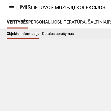
LIETUVOS MUZIEJŲ KOLEKCIJOS
menu
VERTYBĖS
PERSONALIJOS
LITERATŪRA, ŠALTINIAI
R
Objekto informacija
Detalus aprašymas