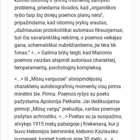
kūrinio istorinių ir lyrinių momentų santykio
problemą, prieidama išvados, kad „organiškos
ryšio tarp šių dviejų poemos planų nėra“,
pripažindama, kad istorinių įvykių srautas,
„dažniausiai protokoliškai autoriaus fiksuojamas,
turi čia savarankišką reikšmę, o poemos veikėjas
gana, schematiškai nubrėžiantiems, jie tėra tik
fonas.“ <...> Galima būtų teigti, kad Maironio
poemos vaizdas atspindi autoriaus charakterį,
temperamentą, psichologinį kompleksą.
<...> Iš „Mūsų varguose“ atsispindėjusių
charakterių autobiografinių momentų visų pirma
minėtini šie. Pirma. Poemos ryšys su poeto
pažystama Apolonija Petkaite. Jai dedikuojama
pirmoji „Mūsų vargų“ preliudija, vardas poemoje
įrašytas achrostiku. <...> Poetas su ja susipažino,
atvykęs 1915 metų pabaigoje į Krekenavą, kur ji
buvo klebonijos šeimininkė, klebono Kazlausko
pusseserė, tuomet turėjusi apie 30 metų. <...>