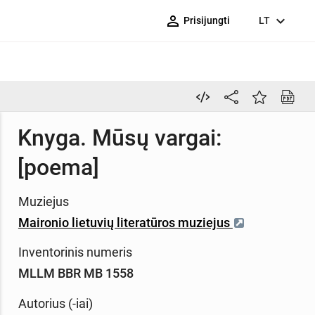
person_outline
expand_more
Prisijungti
LT
Knyga. Mūsų vargai:
[poema]
Muziejus
Maironio lietuvių literatūros muziejus
Inventorinis numeris
MLLM BBR MB 1558
Autorius (-iai)