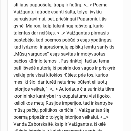
stiliaus papuošalų, tropų ir figūrų. <...> Poema
Vaižgantui atrodė esanti šalta, tolygi įvykių
suregistravimui, bet, priešingai Paparoniui, jis
gynė Maironį kaip talentingą rašytoją, kurio
talentas dar neiškęs. <...> Vaižgantas pirmasis
pastebėjo, kad poemos pobūdis esąs ypatingas,
kad lyrizmo ir aprašomųjų epiškų lemtų santykis
„Mūsų varguose“ esąs savitas ir motyvuotas
pačios kūrinio temos: „Pasirinktoji tačiau tema
pati išvedė autorių iš pasirinktos vagos ir priskyrė
veiklą prie visai kitokios rūšies: prie tos, kurios
mes iki šiol dar turėti neturime, būtent eiliuotų
istorijos veikalų“. <...> Autoriaus čia surinkta tikra
kronininko kantrybe ir skrupulatumu visi ilgoko,
keliolikos metų Rusijos imperijos, tad ir kantrybe
mūsų pačių, politikos karščiai“. Vaižgantas šią
poemą pripažino tolygią istorijos veikalui. <...>
Vanda Zaborskaitė, kaip ir Vaižgantas, iškėlė