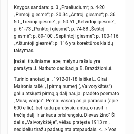
Knygos sandara: p. 3 „Praeliudium“; p. 4-20
„Pirmoji giesmė“; p. 20-34 „Antroji giesmė“; p. 36-
50 „Trečioji giesmė“; p. 50-61 „Ketvirtoji giesmė“;
p. 61-73 „Penktoji giesmė“; p. 74-88 „Šeštoji
giesmė“; p. 89-100 „Septintoji giesmė“; p. 100-116
„Aštuntoji giesmė“; p. 116 yra korektūros klaidų
taisymas.
Įrašai: tituliniame lape, mėlynu rašalu yra
parašyta J. Narbuto dedikacija B. Brazdžioniui.
Turinio anotacija: „1912-01-18 laiške L. Girai
Maironis rašė: „Į pirmą numerį („Vaivorykštės“)
galiu atsiųsti pirmąją dalį naujai pradėto poemato
„Mūsų vargai“. Pernai vasarą aš ja parašiau (apie
600 eilių), bet kada parašysiu antrą, o rasit ir
trečią dalį, ir ar kada prisirengsiu, Dievas žino“ Ši
dalis „Vaivorykštėje“, vėliau pratęsta 1913 m.,
nedideliu tiražu padauginta atspaudais. <...> Vos