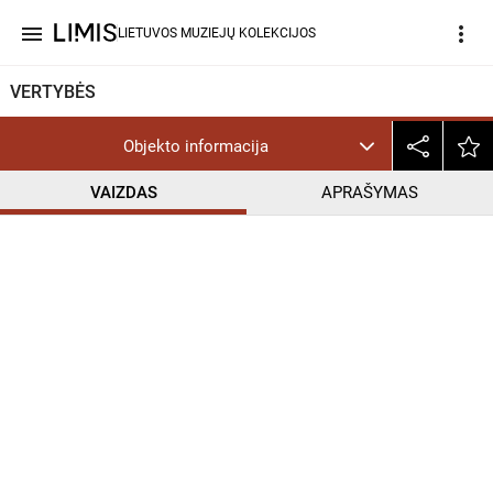
menu
more_vert
LIETUVOS MUZIEJŲ KOLEKCIJOS
VERTYBĖS
Objekto informacija
VAIZDAS
APRAŠYMAS
help_outline
InC