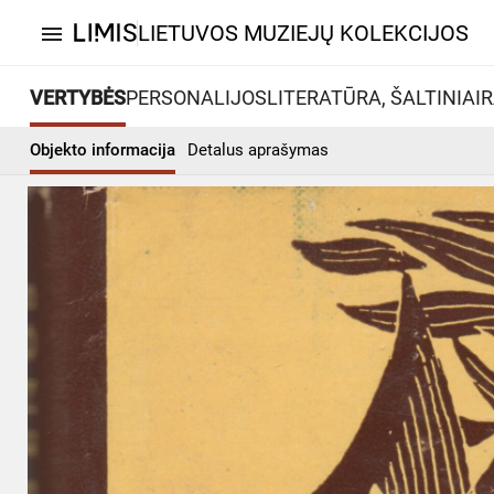
LIETUVOS MUZIEJŲ KOLEKCIJOS
menu
VERTYBĖS
PERSONALIJOS
LITERATŪRA, ŠALTINIAI
R
Objekto informacija
Detalus aprašymas