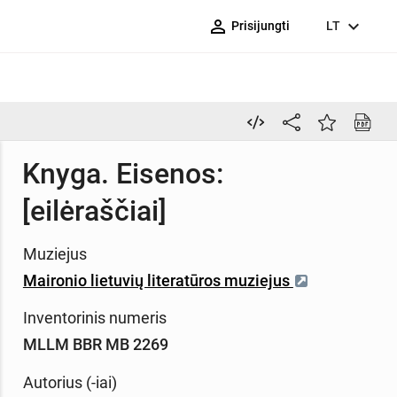
person_outline
expand_more
Prisijungti
LT
Knyga. Eisenos:
[eilėraščiai]
Muziejus
Maironio lietuvių literatūros muziejus
Inventorinis numeris
MLLM BBR MB 2269
Autorius (-iai)