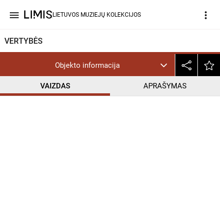
menu
more_vert
LIETUVOS MUZIEJŲ KOLEKCIJOS
VERTYBĖS
Objekto informacija
VAIZDAS
APRAŠYMAS
help_outline
InC