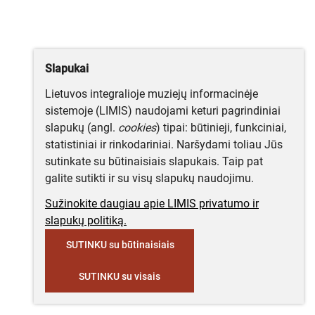
Slapukai
Lietuvos integralioje muziejų informacinėje
sistemoje (LIMIS) naudojami keturi pagrindiniai
slapukų (angl.
cookies
) tipai: būtinieji, funkciniai,
statistiniai ir rinkodariniai. Naršydami toliau Jūs
sutinkate su būtinaisiais slapukais. Taip pat
galite sutikti ir su visų slapukų naudojimu.
Sužinokite daugiau apie LIMIS privatumo ir
slapukų politiką.
SUTINKU su būtinaisiais
SUTINKU su visais