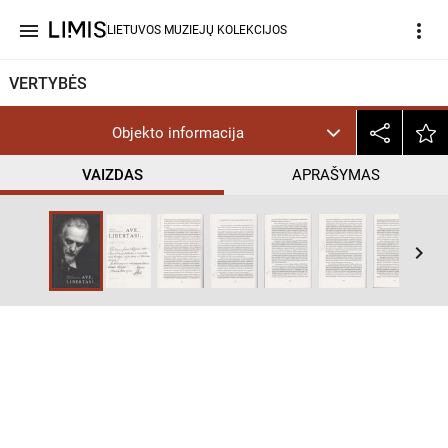
menu
more_vert
LIETUVOS MUZIEJŲ KOLEKCIJOS
VERTYBĖS
Objekto informacija
VAIZDAS
APRAŠYMAS
help_outline
InC
keyboard_arrow_right