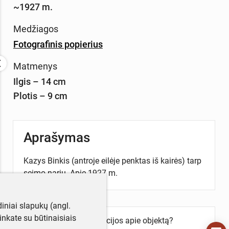
~1927 m.
Medžiagos
Fotografinis popierius
Matmenys
Ilgis – 14 cm
Plotis – 9 cm
Aprašymas
Kazys Binkis (antroje eilėje penktas iš kairės) tarp
seimo narių. Apie 1927 m.
iniai slapukų (angl.
utinkate su būtinaisiais
Turite daugiau informacijos apie objektą?