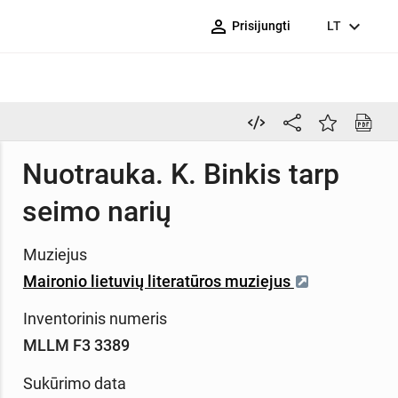
person_outline
expand_more
Prisijungti
LT
Nuotrauka. K. Binkis tarp
seimo narių
Muziejus
Maironio lietuvių literatūros muziejus
Inventorinis numeris
MLLM F3 3389
Sukūrimo data