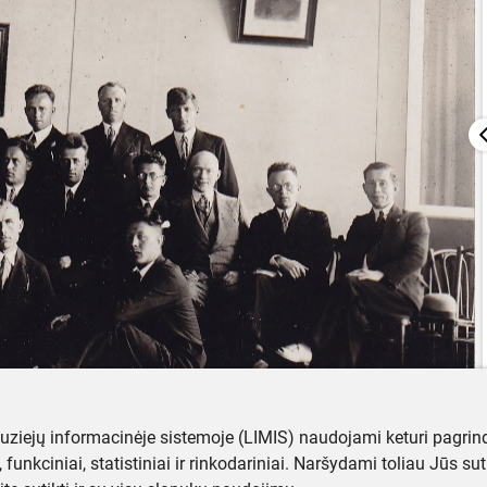
muziejų informacinėje sistemoje (LIMIS) naudojami keturi pagrind
ji, funkciniai, statistiniai ir rinkodariniai. Naršydami toliau Jūs s