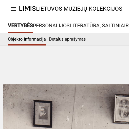
LIETUVOS MUZIEJŲ KOLEKCIJOS
menu
VERTYBĖS
PERSONALIJOS
LITERATŪRA, ŠALTINIAI
R
Objekto informacija
Detalus aprašymas