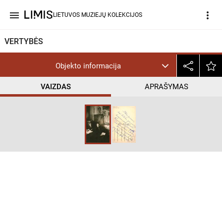
menu
more_vert
LIETUVOS MUZIEJŲ KOLEKCIJOS
VERTYBĖS
Objekto informacija
VAIZDAS
APRAŠYMAS