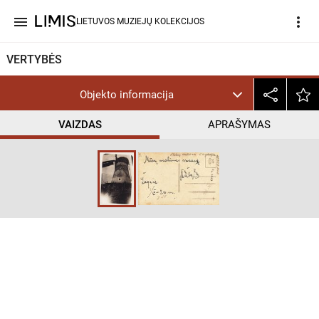
menu
more_vert
LIETUVOS MUZIEJŲ KOLEKCIJOS
VERTYBĖS
Objekto informacija
VAIZDAS
APRAŠYMAS