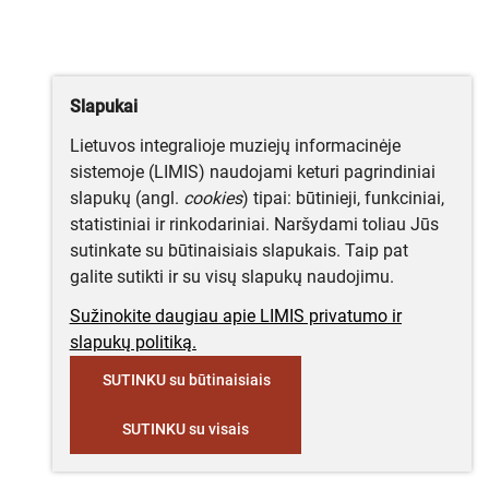
Slapukai
Lietuvos integralioje muziejų informacinėje
sistemoje (LIMIS) naudojami keturi pagrindiniai
slapukų (angl.
cookies
) tipai: būtinieji, funkciniai,
statistiniai ir rinkodariniai. Naršydami toliau Jūs
sutinkate su būtinaisiais slapukais. Taip pat
galite sutikti ir su visų slapukų naudojimu.
Sužinokite daugiau apie LIMIS privatumo ir
slapukų politiką.
SUTINKU su būtinaisiais
SUTINKU su visais