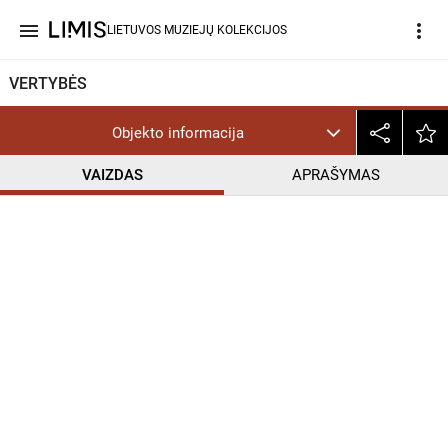
menu
more_vert
LIETUVOS MUZIEJŲ KOLEKCIJOS
VERTYBĖS
Objekto informacija
VAIZDAS
APRAŠYMAS