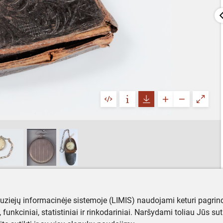
muziejų informacinėje sistemoje (LIMIS) naudojami keturi pagrind
ji, funkciniai, statistiniai ir rinkodariniai. Naršydami toliau Jūs s