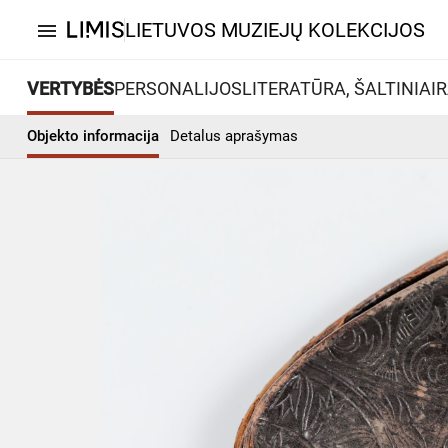
LIETUVOS MUZIEJŲ KOLEKCIJOS
menu
VERTYBĖS
PERSONALIJOS
LITERATŪRA, ŠALTINIAI
R
Objekto informacija
Detalus aprašymas