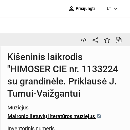
person_outline
expand_more
Prisijungti
LT
Kišeninis laikrodis
"HIMOSER CIE nr. 1133224
su grandinėle. Priklausė J.
Tumui-Vaižgantui
Muziejus
Maironio lietuvių literatūros muziejus
Inventorinis numeris