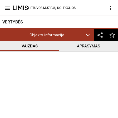
menu
more_vert
LIETUVOS MUZIEJŲ KOLEKCIJOS
VERTYBĖS
Objekto informacija
VAIZDAS
APRAŠYMAS