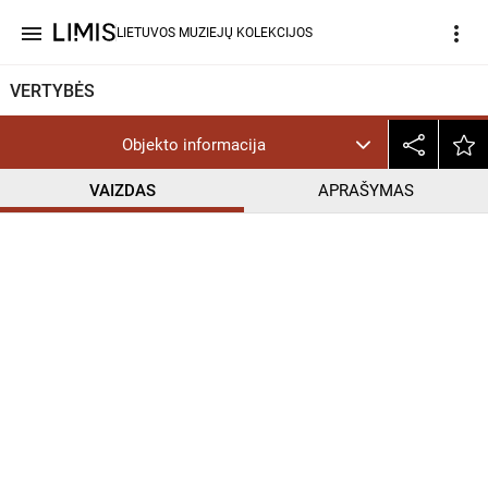
menu
more_vert
LIETUVOS MUZIEJŲ KOLEKCIJOS
VERTYBĖS
Objekto informacija
VAIZDAS
APRAŠYMAS