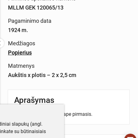
MLLM GEK 120065/13
Pagaminimo data
1924 m.
Medžiagos
Popierius
Matmenys
Aukštis x plotis – 2 x 2,5 cm
Aprašymas
Albumėlio pirmajame lape pirmasis.
iniai slapukų (angl.
utinkate su būtinaisiais