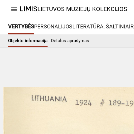
LIETUVOS MUZIEJŲ KOLEKCIJOS
menu
VERTYBĖS
PERSONALIJOS
LITERATŪRA, ŠALTINIAI
R
Objekto informacija
Detalus aprašymas