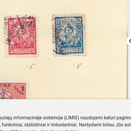
muziejų informacinėje sistemoje (LIMIS) naudojami keturi pagrind
ji, funkciniai, statistiniai ir rinkodariniai. Naršydami toliau Jūs s