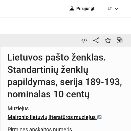
person_outline
expand_more
Prisijungti
LT
Lietuvos pašto ženklas.
Standartinių ženklų
papildymas, serija 189-193,
nominalas 10 centų
Muziejus
Maironio lietuvių literatūros muziejus
Pirminės apskaitos numeris