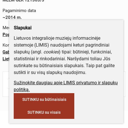
Pagaminimo data
~2014 m.
Slapukai
Medžiagos
Popierius
Lietuvos integralioje muziejų informacinėje
sistemoje (LIMIS) naudojami keturi pagrindiniai
Komplektas
slapukų (angl.
cookies
) tipai: būtinieji, funkciniai,
Gabrielės Petkevičaitės-Bitės atminimo medalis „Tarnaukite
statistiniai ir rinkodariniai. Naršydami toliau Jūs
Lietuvai" su įdėklu ir sertifikatu
sutinkate su būtinaisiais slapukais. Taip pat galite
sutikti ir su visų slapukų naudojimu.
Turite daugiau informacijos apie objektą?
Sužinokite daugiau apie LIMIS privatumo ir slapukų
Parašykite mums!
politiką.
SUTINKU su būtinaisiais
SUTINKU su visais