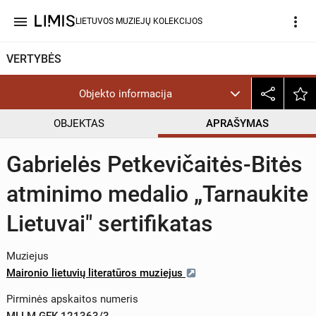
menu
more_vert
LIETUVOS MUZIEJŲ KOLEKCIJOS
VERTYBĖS
Objekto informacija
OBJEKTAS
APRAŠYMAS
Gabrielės Petkevičaitės-Bitės
atminimo medalio „Tarnaukite
Lietuvai" sertifikatas
Muziejus
Maironio lietuvių literatūros muziejus
Pirminės apskaitos numeris
MLLM GEK 121363/3