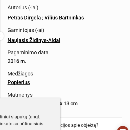
Autorius (-iai)
Petras Dirgėla
;
Vilius Bartninkas
Gamintojas (-ai)
Naujasis Židinys-Aidai
Pagaminimo data
2016 m.
Medžiagos
Popierius
Matmenys
Aukštis x plotis – 19,5 x 13 cm
iniai slapukų (angl.
utinkate su būtinaisiais
Turite daugiau informacijos apie objektą?