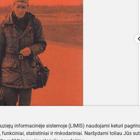
muziejų informacinėje sistemoje (LIMIS) naudojami keturi pagrind
ji, funkciniai, statistiniai ir rinkodariniai. Naršydami toliau Jūs s