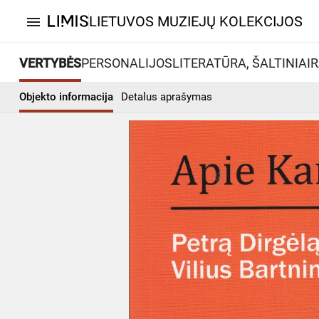
LIETUVOS MUZIEJŲ KOLEKCIJOS
menu
VERTYBĖS
PERSONALIJOS
LITERATŪRA, ŠALTINIAI
R
Objekto informacija
Detalus aprašymas