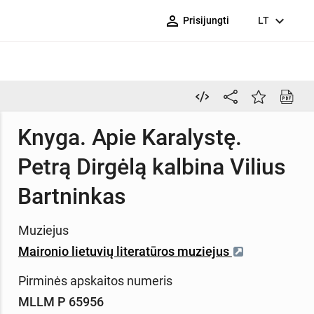
person_outline
expand_more
Prisijungti
LT
Knyga. Apie Karalystę.
Petrą Dirgėlą kalbina Vilius
Bartninkas
Muziejus
Maironio lietuvių literatūros muziejus
Pirminės apskaitos numeris
MLLM P 65956