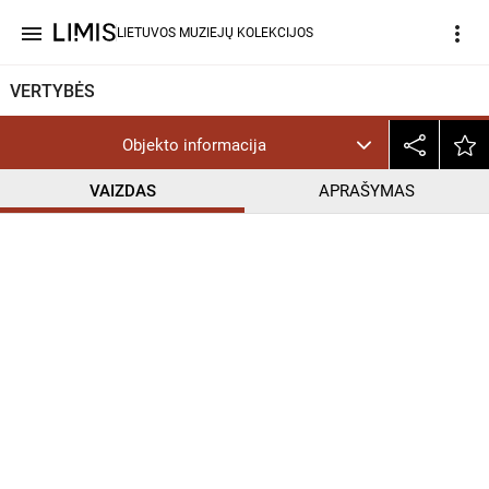
menu
more_vert
LIETUVOS MUZIEJŲ KOLEKCIJOS
VERTYBĖS
Objekto informacija
VAIZDAS
APRAŠYMAS