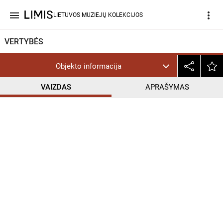
menu
more_vert
LIETUVOS MUZIEJŲ KOLEKCIJOS
VERTYBĖS
Objekto informacija
VAIZDAS
APRAŠYMAS