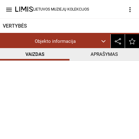
menu
more_vert
LIETUVOS MUZIEJŲ KOLEKCIJOS
VERTYBĖS
Objekto informacija
VAIZDAS
APRAŠYMAS