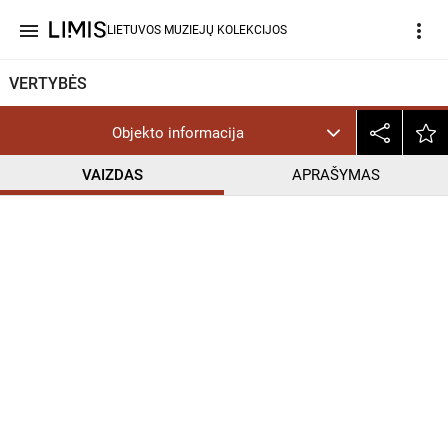
menu
more_vert
LIETUVOS MUZIEJŲ KOLEKCIJOS
VERTYBĖS
Objekto informacija
VAIZDAS
APRAŠYMAS