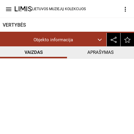
menu
more_vert
LIETUVOS MUZIEJŲ KOLEKCIJOS
VERTYBĖS
Objekto informacija
VAIZDAS
APRAŠYMAS