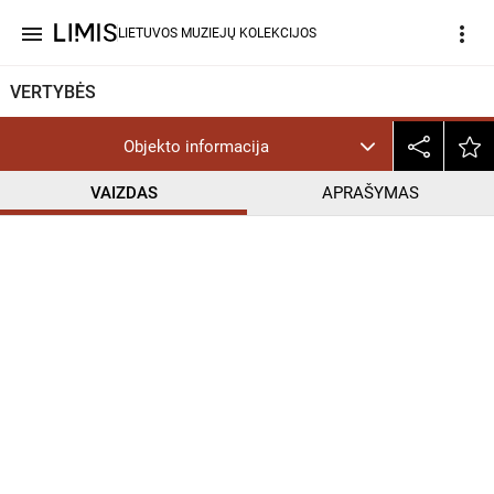
menu
more_vert
LIETUVOS MUZIEJŲ KOLEKCIJOS
VERTYBĖS
Objekto informacija
VAIZDAS
APRAŠYMAS