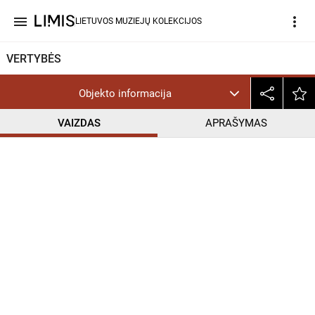
menu
more_vert
LIETUVOS MUZIEJŲ KOLEKCIJOS
VERTYBĖS
Objekto informacija
VAIZDAS
APRAŠYMAS