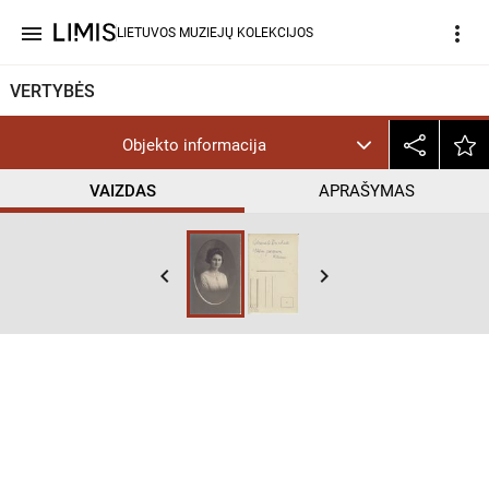
menu
more_vert
LIETUVOS MUZIEJŲ KOLEKCIJOS
VERTYBĖS
Objekto informacija
VAIZDAS
APRAŠYMAS
keyboard_arrow_left
keyboard_arrow_right