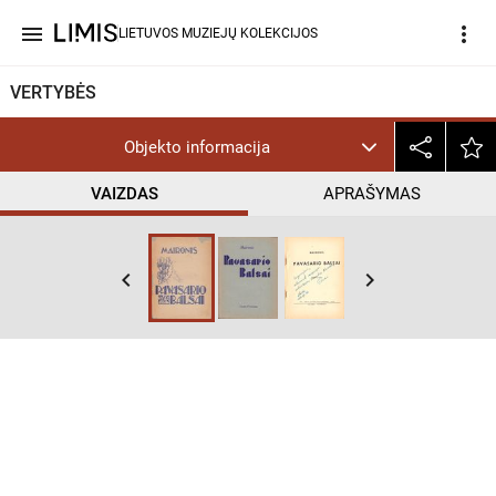
menu
more_vert
LIETUVOS MUZIEJŲ KOLEKCIJOS
VERTYBĖS
Objekto informacija
VAIZDAS
APRAŠYMAS
keyboard_arrow_left
keyboard_arrow_right