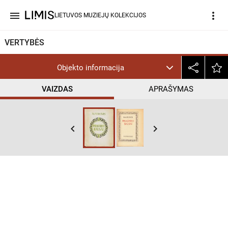
menu
more_vert
LIETUVOS MUZIEJŲ KOLEKCIJOS
VERTYBĖS
Objekto informacija
VAIZDAS
APRAŠYMAS
keyboard_arrow_left
keyboard_arrow_right