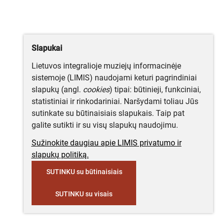
Slapukai
Lietuvos integralioje muziejų informacinėje
sistemoje (LIMIS) naudojami keturi pagrindiniai
slapukų (angl.
cookies
) tipai: būtinieji, funkciniai,
statistiniai ir rinkodariniai. Naršydami toliau Jūs
sutinkate su būtinaisiais slapukais. Taip pat
galite sutikti ir su visų slapukų naudojimu.
Sužinokite daugiau apie LIMIS privatumo ir
slapukų politiką.
SUTINKU su būtinaisiais
SUTINKU su visais