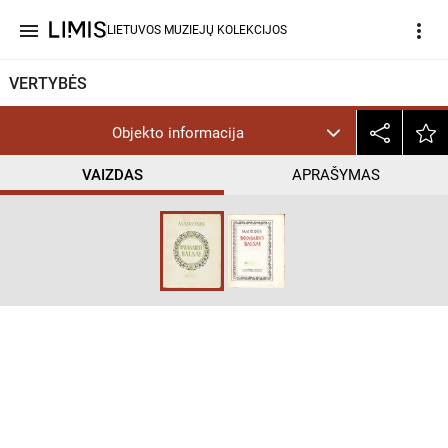
menu
more_vert
LIETUVOS MUZIEJŲ KOLEKCIJOS
VERTYBĖS
Objekto informacija
VAIZDAS
APRAŠYMAS