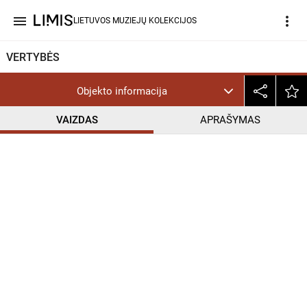
menu
more_vert
LIETUVOS MUZIEJŲ KOLEKCIJOS
VERTYBĖS
Objekto informacija
VAIZDAS
APRAŠYMAS