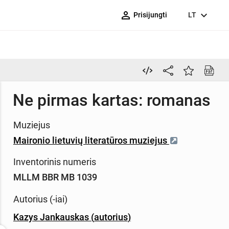
person_outline
expand_more
Prisijungti
LT
Ne pirmas kartas: romanas
Muziejus
Maironio lietuvių literatūros muziejus
Inventorinis numeris
MLLM BBR MB 1039
Autorius (-iai)
Kazys Jankauskas
(
autorius
)