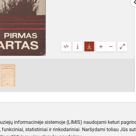
muziejų informacinėje sistemoje (LIMIS) naudojami keturi pagrind
ji, funkciniai, statistiniai ir rinkodariniai. Naršydami toliau Jūs s