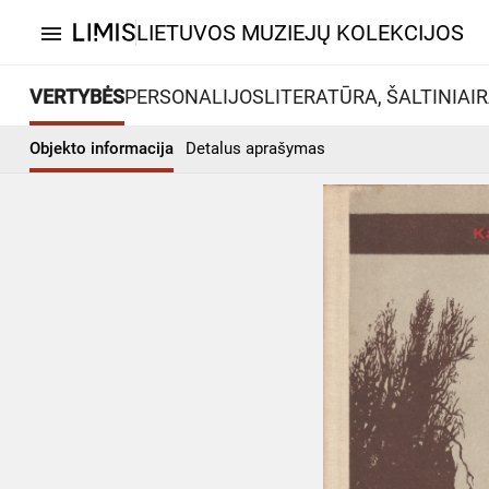
LIETUVOS MUZIEJŲ KOLEKCIJOS
menu
VERTYBĖS
PERSONALIJOS
LITERATŪRA, ŠALTINIAI
R
Objekto informacija
Detalus aprašymas