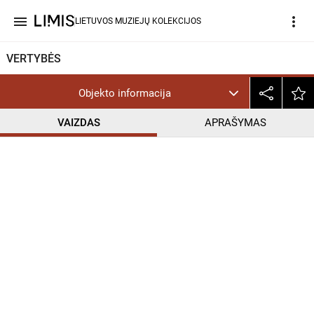
menu
more_vert
LIETUVOS MUZIEJŲ KOLEKCIJOS
VERTYBĖS
Objekto informacija
VAIZDAS
APRAŠYMAS