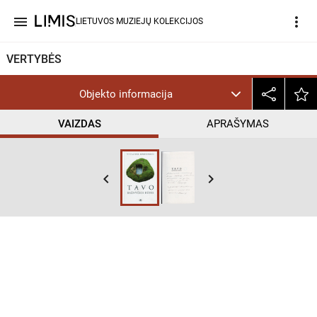
menu
more_vert
LIETUVOS MUZIEJŲ KOLEKCIJOS
VERTYBĖS
Objekto informacija
VAIZDAS
APRAŠYMAS
keyboard_arrow_left
keyboard_arrow_right