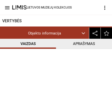
menu
more_vert
LIETUVOS MUZIEJŲ KOLEKCIJOS
VERTYBĖS
Objekto informacija
VAIZDAS
APRAŠYMAS