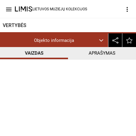
menu
more_vert
LIETUVOS MUZIEJŲ KOLEKCIJOS
VERTYBĖS
Objekto informacija
VAIZDAS
APRAŠYMAS