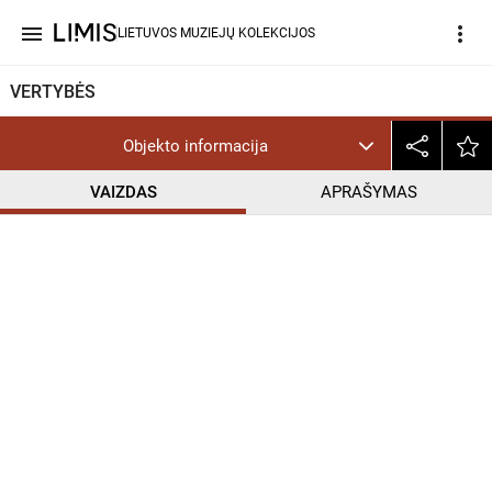
menu
more_vert
LIETUVOS MUZIEJŲ KOLEKCIJOS
VERTYBĖS
Objekto informacija
VAIZDAS
APRAŠYMAS