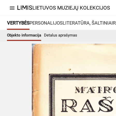
LIETUVOS MUZIEJŲ KOLEKCIJOS
menu
VERTYBĖS
PERSONALIJOS
LITERATŪRA, ŠALTINIAI
R
Objekto informacija
Detalus aprašymas