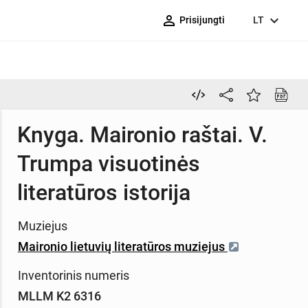
person_outline
expand_more
Prisijungti
LT
Knyga. Maironio raštai. V.
Trumpa visuotinės
literatūros istorija
Muziejus
Maironio lietuvių literatūros muziejus
Inventorinis numeris
MLLM K2 6316