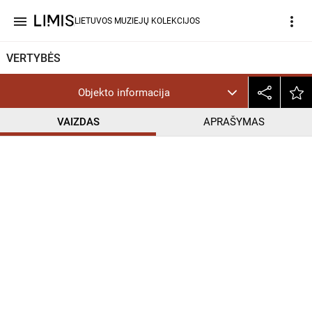
menu
more_vert
LIETUVOS MUZIEJŲ KOLEKCIJOS
VERTYBĖS
Objekto informacija
VAIZDAS
APRAŠYMAS